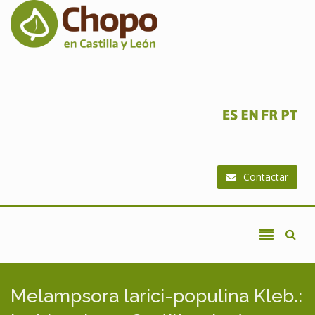
Ir al contenido principal
Contactar
Melampsora larici-populina Kleb.: