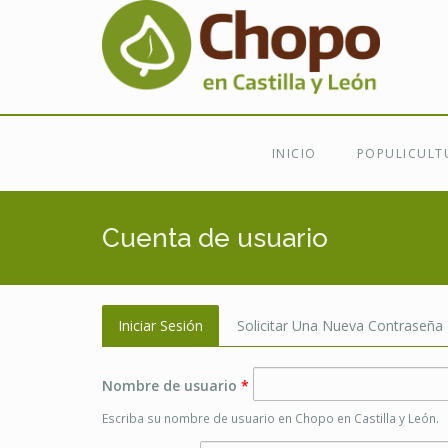
Ir al contenido principal
INICIO
POPULICULT
Cuenta de usuario
Iniciar Sesión
(solapa
Solicitar Una Nueva Contraseña
Activa)
Nombre de usuario
*
Escriba su nombre de usuario en Chopo en Castilla y León.