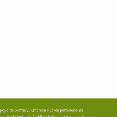
apoyo de Somacyl. Empresa Pública perteneciente
ente a la Junta de Castilla y León para dar servicio a los