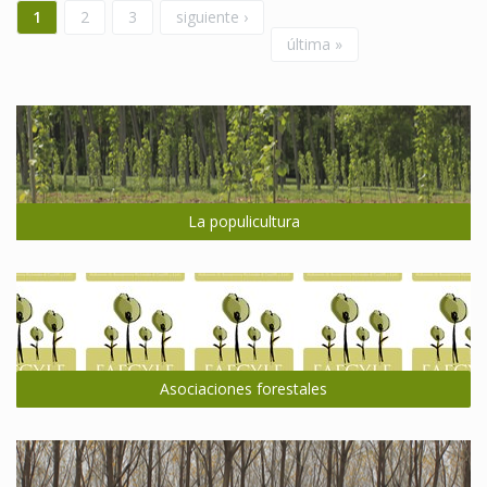
1
2
3
siguiente ›
última »
La populicultura
Asociaciones forestales