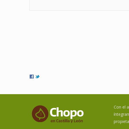
Con el 
íntegram
propieta