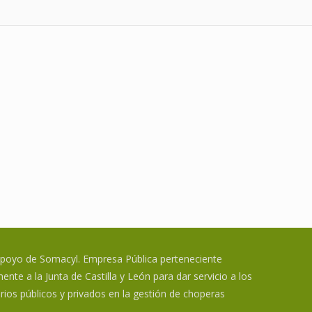
apoyo de Somacyl. Empresa Pública perteneciente
ente a la Junta de Castilla y León para dar servicio a los
rios públicos y privados en la gestión de choperas