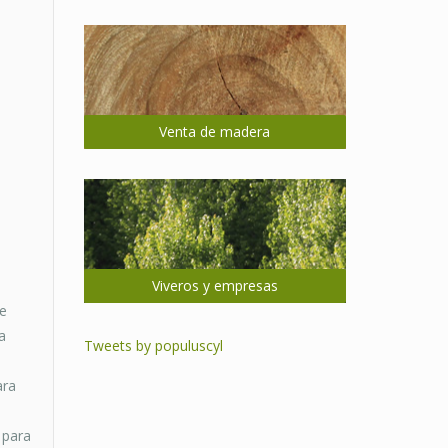
Venta de madera
Viveros y empresas
se
a
Tweets by populuscyl
ara
 para