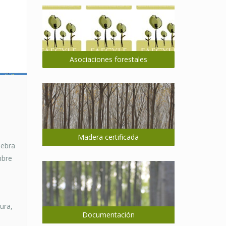
Asociaciones forestales
Madera certificada
lebra
mbre
ura,
Documentación