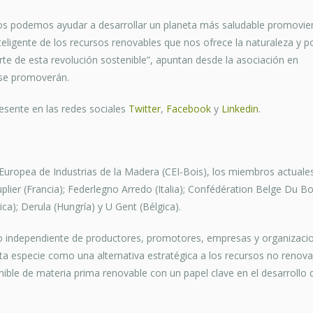
untos podemos ayudar a desarrollar un planeta más saludable promovi
ligente de los recursos renovables que nos ofrece la naturaleza y p
arte de esta revolución sostenible”, apuntan desde la asociación en
 se promoverán.
esente en las redes sociales
Twitter
,
Facebook
y
Linkedin
.
uropea de Industrias de la Madera (CEI-Bois), los miembros actuale
ier (Francia); Federlegno Arredo (Italia); Confédération Belge Du Bo
ica); Derula (Hungría) y U Gent (Bélgica).
o independiente de productores, promotores, empresas y organizaci
ta especie como una alternativa estratégica a los recursos no renova
ible de materia prima renovable con un papel clave en el desarrollo 