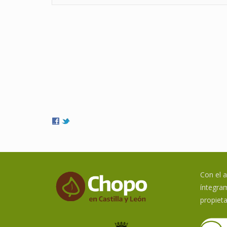
Con el 
íntegram
propieta