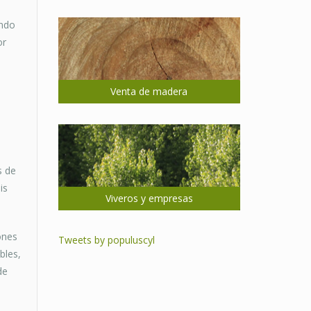
endo
or
Venta de madera
s de
is
Viveros y empresas
ones
Tweets by populuscyl
bles,
de