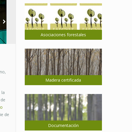
Asociaciones forestales
no,
Madera certificada
 la
 de
io
ie de
Documentación